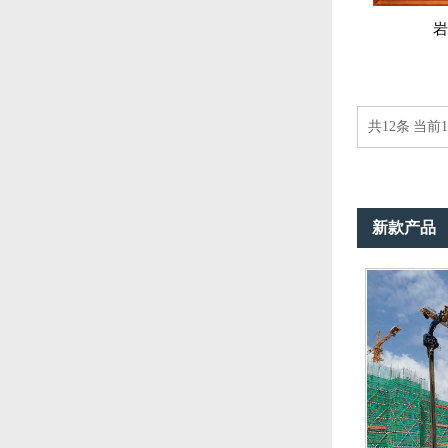
岩
共12条 当前1
新款产品