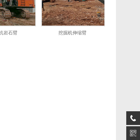
机岩石臂
挖掘机伸缩臂