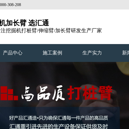
308-208
机加长臂 选汇通
专注挖掘机打桩臂/伸缩臂/加长臂研发生产厂家
产品中心
施工案例
生产实力
新